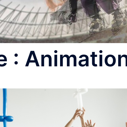
e :
Animatio