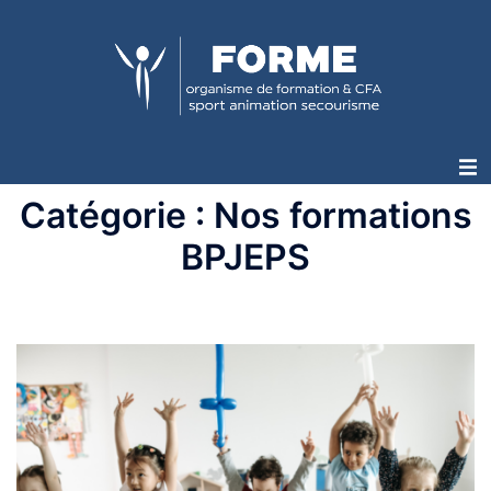
Aller
au
contenu
Ou
le
Catégorie :
Nos formations
BPJEPS
m