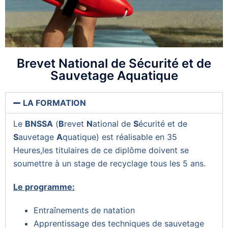
Brevet National de Sécurité et de
Sauvetage Aquatique
LA FORMATION
Le
BNSSA
(
B
revet
N
ational de
S
écurité et de
S
auvetage
A
quatique) est réalisable en 35
Heures,les titulaires de ce diplôme doivent se
soumettre à un stage de recyclage tous les 5 ans.
Le programme:
Entraînements de natation
Apprentissage des techniques de sauvetage