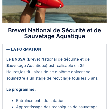
Brevet National de Sécurité et de
Sauvetage Aquatique
LA FORMATION
Le
BNSSA
(
B
revet
N
ational de
S
écurité et de
S
auvetage
A
quatique) est réalisable en 35
Heures,les titulaires de ce diplôme doivent se
soumettre à un stage de recyclage tous les 5 ans.
Le programme:
Entraînements de natation
Apprentissage des techniques de sauvetage